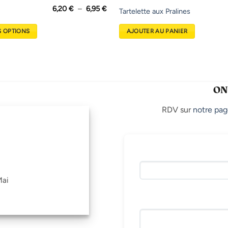
Plage
6,20
€
–
6,95
€
Tartelette aux Pralines
de
prix :
6,20 €
S OPTIONS
AJOUTER AU PANIER
à
6,95 €
ON
RDV sur
notre pag
Mai