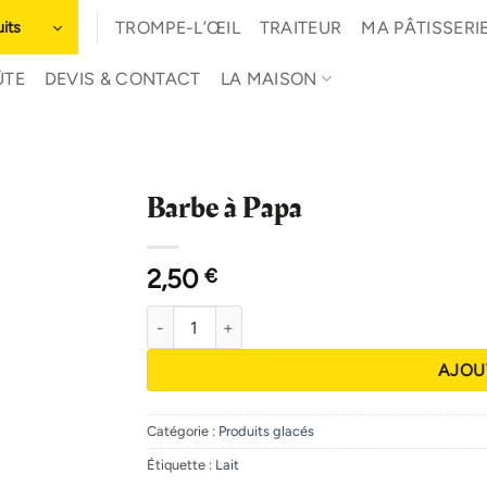
its
TROMPE-L’ŒIL
TRAITEUR
MA PÂTISSERI
ÛTE
DEVIS & CONTACT
LA MAISON
Barbe à Papa
2,50
€
quantité de Barbe à Papa
AJOU
Catégorie :
Produits glacés
Étiquette :
Lait