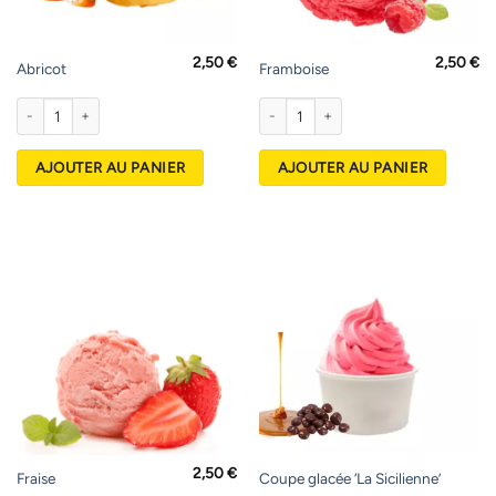
2,50
€
2,50
€
Abricot
Framboise
quantité de Abricot
quantité de Framboise
AJOUTER AU PANIER
AJOUTER AU PANIER
2,50
€
Fraise
Coupe glacée ‘La Sicilienne’