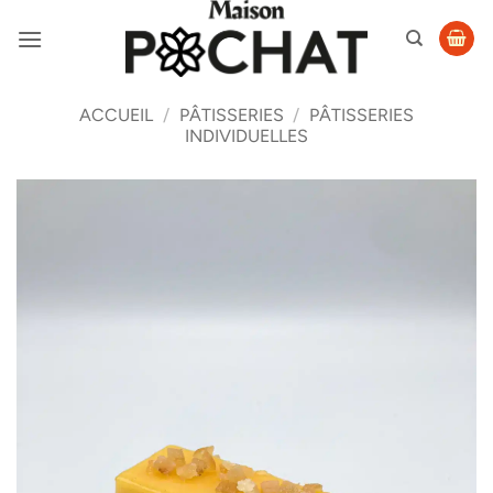
Passer
au
contenu
ACCUEIL
/
PÂTISSERIES
/
PÂTISSERIES
INDIVIDUELLES