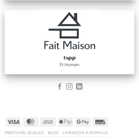
Engagé
Et Humain
Visa
MasterCard
Cash
Apple
Google
Facture
On
Pay
Pay
MENTIONS LÉGALES
BLOG
LIVRAISON À DOMICILE
Delivery