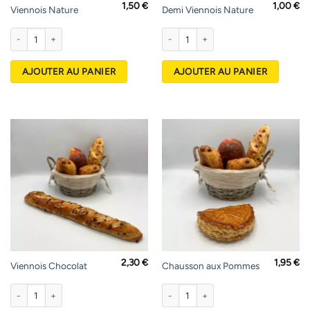
1,50
€
1,00
€
Viennois Nature
Demi Viennois Nature
quantité de Viennois Nature
quantité de Demi Viennois Nature
AJOUTER AU PANIER
AJOUTER AU PANIER
2,30
€
1,95
€
Viennois Chocolat
Chausson aux Pommes
quantité de Viennois Chocolat
quantité de Chausson aux Pommes