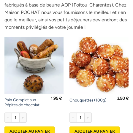
fabriqués à base de beurre AOP (Poitou-Charentes). Chez
Maison POCHAT nous vous fournissons le meilleur et rien
que le meilleur, ainsi vos petits déjeuners deviendront des
moments privilégiés de votre journée !
1,95
€
3,50
€
Pain Complet aux
Chouquettes (100g)
Pépites de chocolat
quantité de Pain Complet aux Pépites de chocolat
quantité de Chouquettes (100g)
AJOUTER AU PANIER
AJOUTER AU PANIER