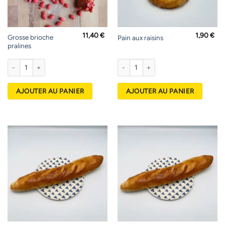
11,40
€
1,90
€
Grosse brioche
Pain aux raisins
pralines
quantité de Grosse brioche pralines
quantité de Pain aux raisins
AJOUTER AU PANIER
AJOUTER AU PANIER