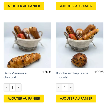
AJOUTER AU PANIER
AJOUTER AU PANIER
1,30
€
1,90
€
Demi Viennois au
Brioche aux Pépites de
chocolat
chocolat
quantité de Demi Viennois au chocolat
quantité de Brioche aux Pépites de ch
AJOUTER AU PANIER
AJOUTER AU PANIER