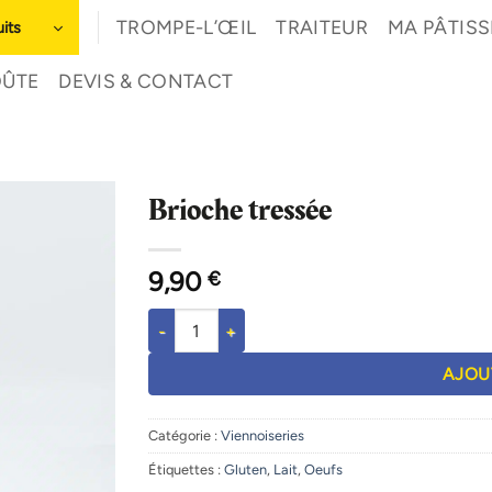
TROMPE-L’ŒIL
TRAITEUR
MA PÂTISS
its
OÛTE
DEVIS & CONTACT
Brioche tressée
9,90
€
quantité de Brioche tressée
AJOU
Catégorie :
Viennoiseries
Étiquettes :
Gluten
,
Lait
,
Oeufs