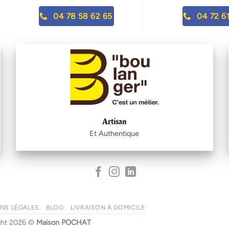
04 78 58 62 65
04 72 61
Artisan
Et Authentique
NS LÉGALES
BLOG
LIVRAISON À DOMICILE
ght 2026 ©
Maison POCHAT