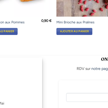
0,90
€
son aux Pommes
Mini Brioche aux Pralines
AU PANIER
AJOUTER AU PANIER
ON
RDV sur
notre pag
Mai