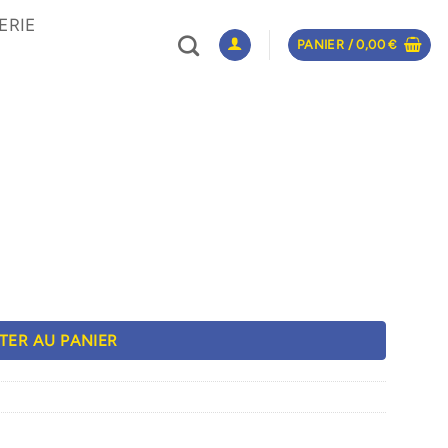
ERIE
PANIER /
0,00
€
TER AU PANIER