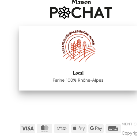
Local
Farine 100% Rhône-Alpes
MENTIO
Visa
MasterCard
Cash
Apple
Google
Facture
Copyri
On
Pay
Pay