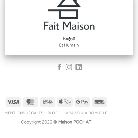
Engagé
Et Humain
Visa
MasterCard
Cash
Apple
Google
Facture
On
Pay
Pay
MENTIONS LÉGALES
BLOG
LIVRAISON À DOMICILE
Delivery
Copyright 2026 ©
Maison POCHAT