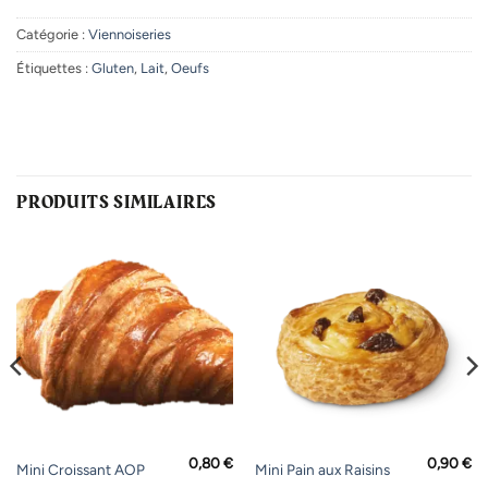
Catégorie :
Viennoiseries
Étiquettes :
Gluten
,
Lait
,
Oeufs
PRODUITS SIMILAIRES
0,80
€
0,90
€
Mini Croissant AOP
Mini Pain aux Raisins