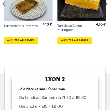
4,10
€
4,30
€
Tartelette Citron
Tartelette aux Pommes
Meringuée
AJOUTER AU PANIER
AJOUTER AU PANIER
LYON 2
📍2 Place Carnot, 69002 Lyon
Du Lundi au Samedi de 7h30 à 19h30
Dimanche 7h30 - 13h00