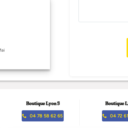
Mai
Boutique Lyon 5
Boutique L
04 78 58 62 65
04 72 61