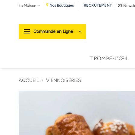
Passer
La Maison
Newsle
Nos Boutiques
RECRUTEMENT
au
contenu
Commande en Ligne
TROMPE-L’ŒIL
ACCUEIL
/
VIENNOISERIES