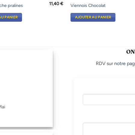
11,40
€
che pralines
Viennois Chocolat
AU PANIER
AJOUTER AU PANIER
ON
RDV sur
notre pag
Mai