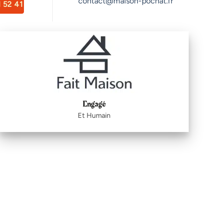
contact@maison-pochat.fr
 52 41
Engagé
Et Humain