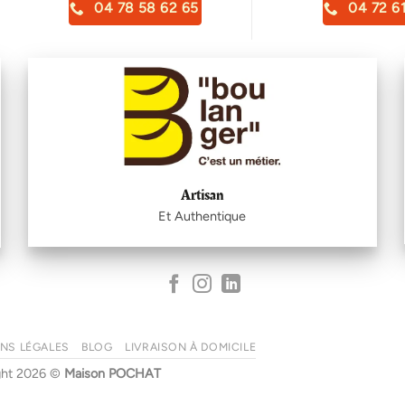
04 78 58 62 65
04 72 61
Artisan
Et Authentique
NS LÉGALES
BLOG
LIVRAISON À DOMICILE
ght 2026 ©
Maison POCHAT