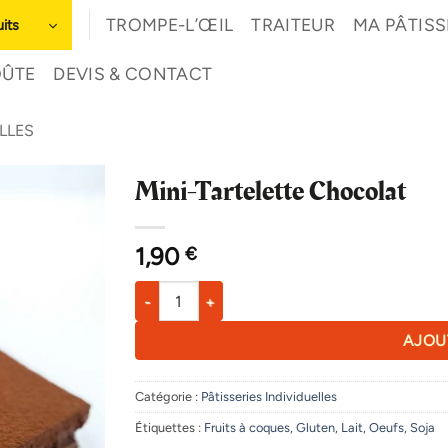
TROMPE-L’ŒIL
TRAITEUR
MA PÂTISS
its
OÛTE
DEVIS & CONTACT
ELLES
Mini-Tartelette Chocolat
1,90
€
quantité de Mini-Tartelette Chocolat
AJOU
Catégorie :
Pâtisseries Individuelles
Étiquettes :
Fruits à coques
,
Gluten
,
Lait
,
Oeufs
,
Soja