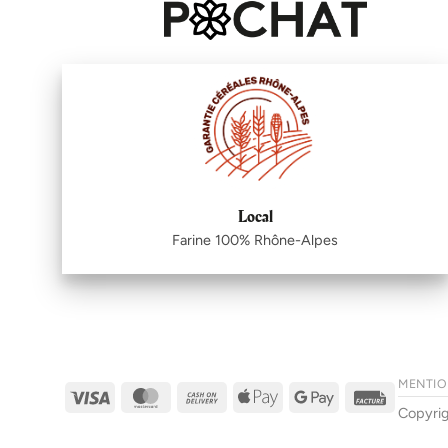
Local
Farine 100% Rhône-Alpes
MENTIO
Visa
MasterCard
Cash
Apple
Google
Facture
Copyri
On
Pay
Pay
Delivery