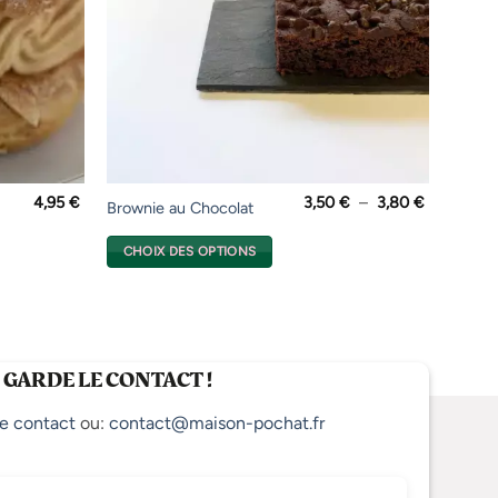
Plage
4,95
€
3,50
€
–
3,80
€
Ce
Brownie au Chocolat
de
produit
prix :
3,50 €
CHOIX DES OPTIONS
a
à
3,80 €
plusieurs
variations.
Les
options
 GARDE LE CONTACT !
peuvent
être
e contact
ou:
contact@maison-pochat.fr
choisies
sur
la