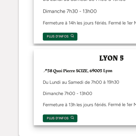
page
Dimanche 7h30 - 13h00
du
produit
Fermeture à 14h les jours fériés. Fermé le 1er 
PLUS D'INFOS
LYON 5
📍58 Quai Pierre SCIZE, 69005 Lyon
Du Lundi au Samedi de 7h00 à 19h30
Dimanche 7h00 - 13h00
Fermeture à 13h les jours fériés. Fermé le 1er 
PLUS D'INFOS