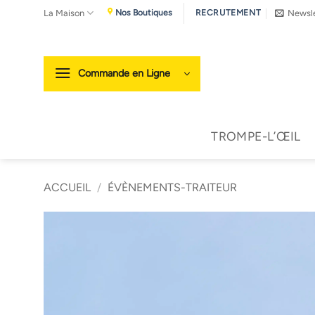
Passer
La Maison
Newsle
Nos Boutiques
RECRUTEMENT
au
contenu
Commande en Ligne
TROMPE-L’ŒIL
ACCUEIL
/
ÉVÈNEMENTS-TRAITEUR