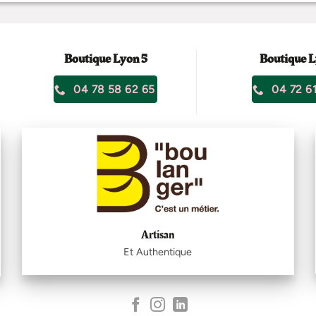
Boutique Lyon 5
Boutique L
04 78 58 62 65
04 72 61
Artisan
Et Authentique