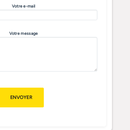
page
Votre e-mail
du
produit
Votre message