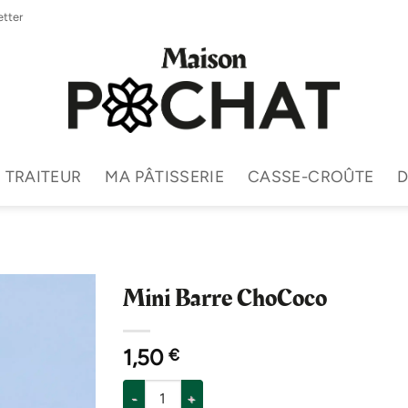
tter
TRAITEUR
MA PÂTISSERIE
CASSE-CROÛTE
D
Mini Barre ChoCoco
1,50
€
quantité de Mini Barre ChoCoco