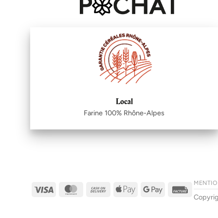
Local
Farine 100% Rhône-Alpes
MENTIO
Visa
MasterCard
Cash
Apple
Google
Facture
Copyri
On
Pay
Pay
Delivery