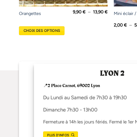
Plage
9,90
€
–
13,90
€
Ce
Ce
Orangettes
Mini éclair 
de
produit
produit
prix :
9,90 €
2,00
€
–
5
a
a
à
CHOIX DES OPTIONS
13,90 €
plusieurs
plusieurs
variations.
variations.
Les
Les
options
options
peuvent
peuvent
être
être
LYON 2
choisies
choisies
sur
sur
📍2 Place Carnot, 69002 Lyon
la
la
page
page
Du Lundi au Samedi de 7h30 à 19h30
du
du
Dimanche 7h30 - 13h00
produit
produit
Fermeture à 14h les jours fériés. Fermé le 1er 
PLUS D'INFOS