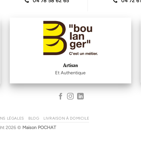
04 78 58 62 65
04 72 61
Artisan
Et Authentique
NS LÉGALES
BLOG
LIVRAISON À DOMICILE
ght 2026 ©
Maison POCHAT