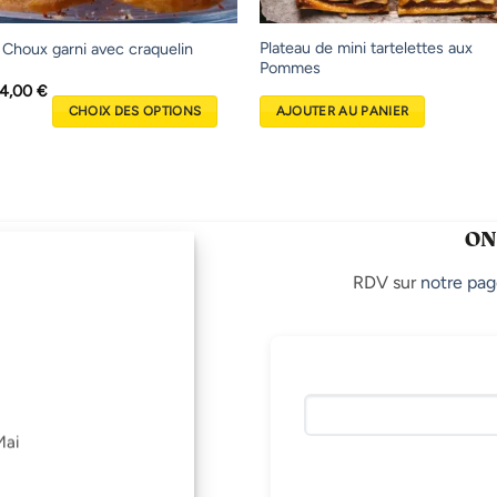
Plateau de mini tartelettes aux
/ Choux garni avec craquelin
Pommes
Plage
4,00
€
de
CHOIX DES OPTIONS
AJOUTER AU PANIER
prix :
2,00 €
à
54,00 €
ON
RDV sur
notre pag
Mai