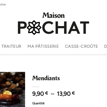
tter
TRAITEUR
MA PÂTISSERIE
CASSE-CROÛTE
D
Mendiants
Plage
9,90
–
13,90
€
€
de
prix :
Quantité