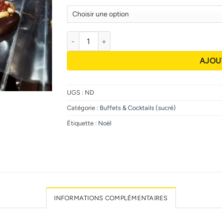
9,90 €
à
13,90 €
quantité de Mendiants
AJOU
UGS :
ND
Catégorie :
Buffets & Cocktails (sucré)
Étiquette :
Noël
INFORMATIONS COMPLÉMENTAIRES