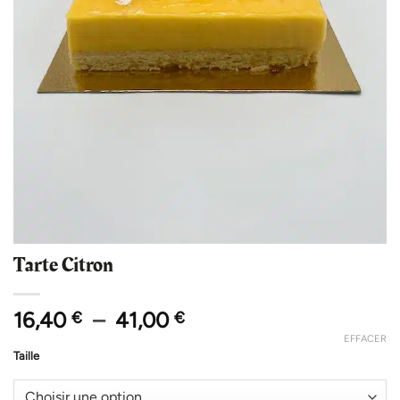
Tarte Citron
Plage
16,40
–
41,00
€
€
de
EFFACER
prix :
Taille
16,40 €