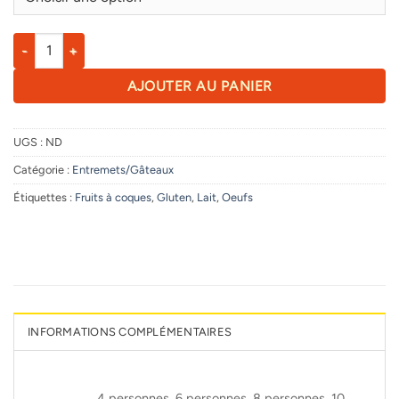
à
41,00 €
quantité de Tarte Citron
AJOUTER AU PANIER
UGS :
ND
Catégorie :
Entremets/Gâteaux
Étiquettes :
Fruits à coques
,
Gluten
,
Lait
,
Oeufs
INFORMATIONS COMPLÉMENTAIRES
4 personnes, 6 personnes, 8 personnes, 10