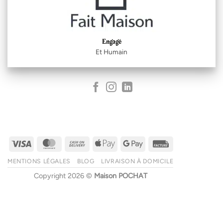
Engagé
Et Humain
Visa
MasterCard
Cash
Apple
Google
Facture
On
Pay
Pay
MENTIONS LÉGALES
BLOG
LIVRAISON À DOMICILE
Delivery
Copyright 2026 ©
Maison POCHAT