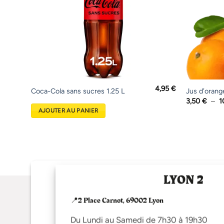
4,95
€
Ce
Coca-Cola sans sucres 1.25 L
Jus d’orang
3,50
€
–
1
produit
AJOUTER AU PANIER
a
plusieurs
variations.
Les
options
peuvent
LYON 2
être
choisies
📍2 Place Carnot, 69002 Lyon
sur
la
Du Lundi au Samedi de 7h30 à 19h30