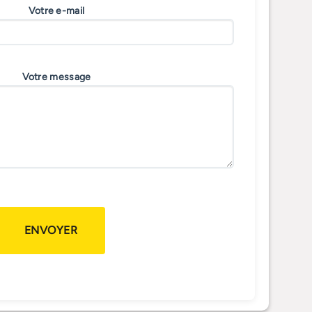
page
Votre e-mail
du
produit
Votre message