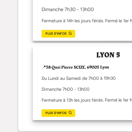
page
Dimanche 7h30 - 13h00
du
produit
Fermeture à 14h les jours fériés. Fermé le 1er 
PLUS D'INFOS
LYON 5
📍58 Quai Pierre SCIZE, 69005 Lyon
Du Lundi au Samedi de 7h00 à 19h30
Dimanche 7h00 - 13h00
Fermeture à 13h les jours fériés. Fermé le 1er 
PLUS D'INFOS