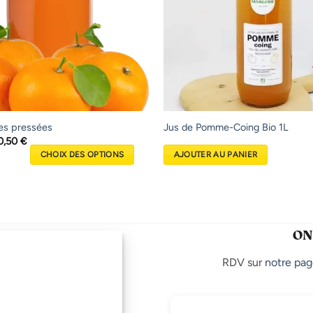
es pressées
Jus de Pomme-Coing Bio 1L
Plage
0,50
€
de
CHOIX DES OPTIONS
AJOUTER AU PANIER
prix :
3,50 €
à
10,50 €
ON
RDV sur
notre pag