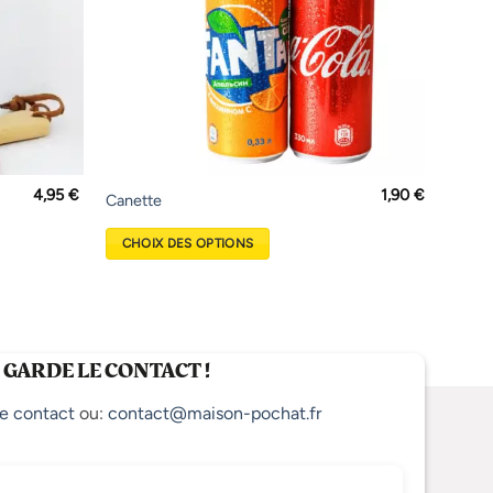
4,95
€
1,90
€
Ce
Canette
produit
CHOIX DES OPTIONS
a
plusieurs
variations.
Les
options
 GARDE LE CONTACT !
peuvent
être
e contact
ou:
contact@maison-pochat.fr
choisies
sur
la