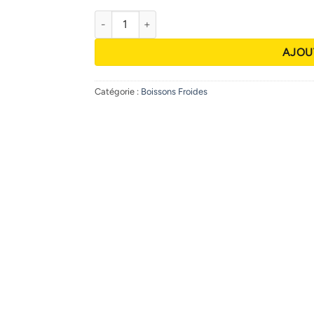
quantité de Coca-Cola goût original 1.25 L
AJOU
Catégorie :
Boissons Froides