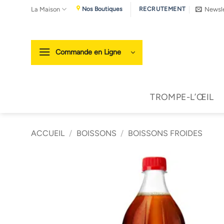
Passer
La Maison
Newsle
Nos Boutiques
RECRUTEMENT
au
contenu
Commande en Ligne
TROMPE-L’ŒIL
ACCUEIL
/
BOISSONS
/
BOISSONS FROIDES