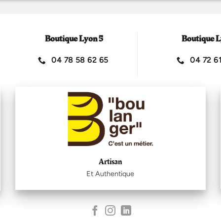
Boutique Lyon 5
Boutique L
04 78 58 62 65
04 72 61
Artisan
Et Authentique